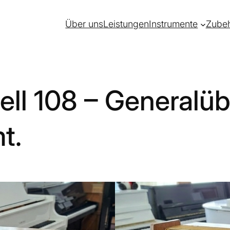
Über uns
Leistungen
Instrumente
Zube
ell 108 – Generalü
t.